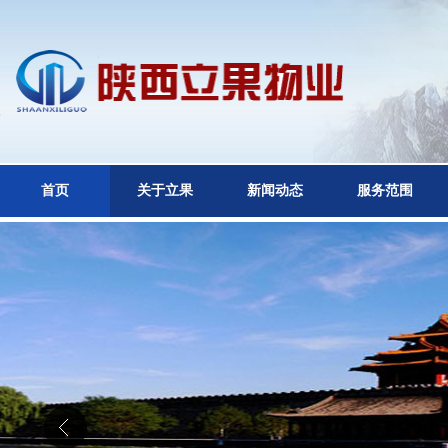
首页
关于立果
新闻动态
服务范围