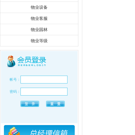
物业设备
物业客服
物业园林
物业等级
帐号：
密码：