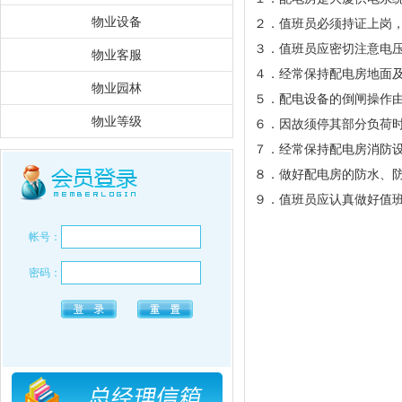
物业设备
２．值班员必须持证上岗
３．值班员应密切注意电
物业客服
４．经常保持配电房地面
物业园林
５．配电设备的倒闸操作
物业等级
６．因故须停其部分负荷
７．经常保持配电房消防
８．做好配电房的防水、
９．值班员应认真做好值
帐号：
密码：