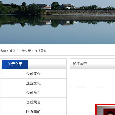
当前：
首页
>
关于立果
>
资质荣誉
资质荣誉
关于立果
公司简介
企业文化
公司员工
资质荣誉
联系我们