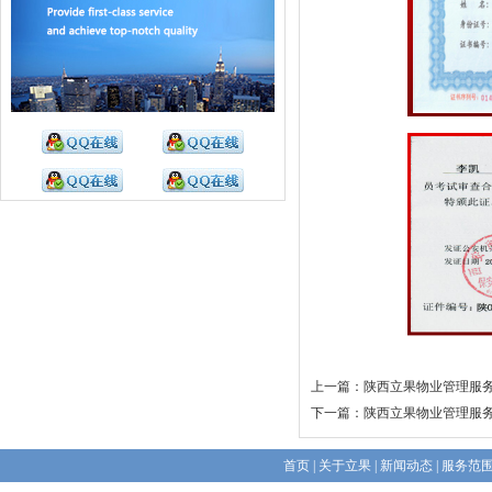
上一篇：
陕西立果物业管理服务
下一篇：
陕西立果物业管理服务
首页
|
关于立果
|
新闻动态
|
服务范