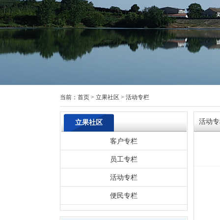
当前：
首页
>
立果社区
>
活动专栏
活动专
立果社区
客户专栏
员工专栏
活动专栏
便民专栏