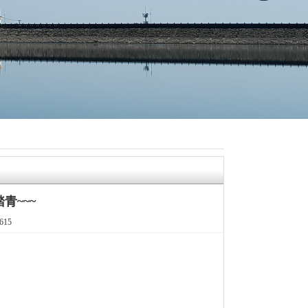
青~~~
615