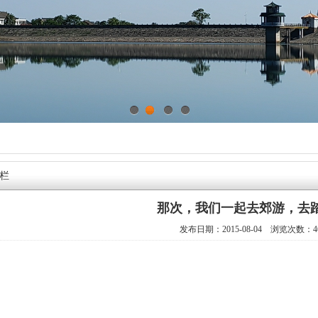
1
2
3
4
栏
那次，我们一起去郊游，去踏
发布日期：2015-08-04 浏览次数：
4